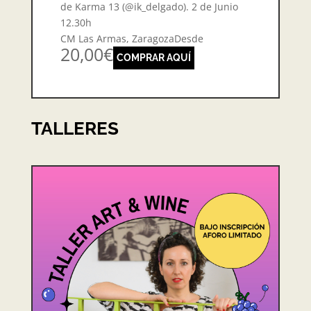
de Karma 13 (@ik_delgado). 2 de Junio
12.30h
CM Las Armas, ZaragozaDesde
20,00€
COMPRAR AQUÍ
TALLERES